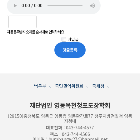
자동등록방지 숫자를 순서대로 입력하세요.
비밀글
법무부
국민권익위원회
국세청
재단법인 영동옥천청포도
장학회
(29150)충청북도 영동군 영동읍 영동황간로77 청주지방검찰청 영동
지청내
대표전화 : 043-744-4577
팩스 : 043-744-4566
이메일 : bumbangw27@hanmail.net